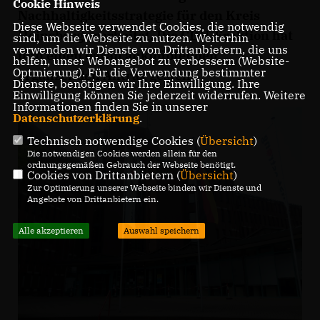
Cookie Hinweis
Nachhaltigkeitsstrategie für den Kreis
Diese Webseite verwendet Cookies, die notwendig
Heinsberg erarbeitet. Die CDU-Fraktion hat
sind, um die Webseite zu nutzen. Weiterhin
verwenden wir Dienste von Drittanbietern, die uns
nun einen daran anknüpfenden
helfen, unser Webangebot zu verbessern (Website-
Optmierung). Für die Verwendung bestimmter
ergänzenden Antrag gestellt.
Dienste, benötigen wir Ihre Einwilligung. Ihre
Einwilligung können Sie jederzeit widerrufen. Weitere
Informationen finden Sie in unserer
Datenschutzerklärung
.
Technisch notwendige Cookies (
Übersicht
)
Die notwendigen Cookies werden allein für den
ordnungsgemäßen Gebrauch der Webseite benötigt.
Cookies von Drittanbietern (
Übersicht
)
Zur Optimierung unserer Webseite binden wir Dienste und
Angebote von Drittanbietern ein.
Alle akzeptieren
Auswahl speichern