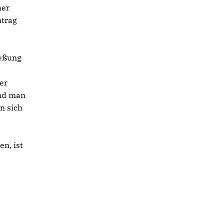
her
ntrag
ießung
er
und man
n sich
n, ist