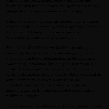
Fahrzeuge antreiben. Zudem bietet Wasserstoff eine
zentrale Option für die unerlässliche Speicherung großer
Mengen fluktuierender erneuerbarer Energien.
Grüner Wasserstoff, der rein aus regenerativen Energien
hergestellt wird und somit CO
-frei ist, lässt sich jedoch nur
2
dort am sinnvollsten produzieren, wo genügend
erneuerbare Energie zur Verfügung steht.
Bereits im Juni 2011 haben wir die Kreisverwaltung
beauftragt, die Eignung und Bereitstellung von Flächen zur
Installation von Photovoltaikanlagen auf den Deponien
Wassenberg-Rothenbach (und Gangelt-Hahnbusch) zu
prüfen. Die damaligen Pläne wurden jedoch mangels
Wirtschaftlichkeit nicht weiterverfolgt. Mittlerweile sind die
aktuellen infrastrukturellen, technischen und
wirtschaftlichen Rahmen- und Marktbedingungen
insgesamt unserer Einschätzung nach jedoch deutlich
positiver zu bewerten.
Eine saubere und bezahlbare Energieversorgung ist für alle