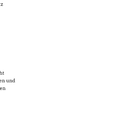
tz
ht
nen und
ten