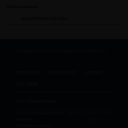
Informationen
HALBZEITBILANZ 2023
Homepage der CDU-Kreistagsfraktion Heinsberg
IMPRESSUM
DATENSCHUTZ
KONTAKT
CDU NRW
CDU Deutschlands
@2026 CDU-Kreistagsfraktion
Realisation: Sharkness Media
Heinsberg
GmbH & Co. KG
Alle Rechte vorbehalten.