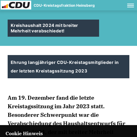
CDU-Kreistagsfraktion Heinsberg
Kreishaushalt 2024 mit breiter
Mehrheit verabschiedet!
Ehrung langjähriger CDU-Kreistagsmitglieder in
der letzten Kreistagssitzung 2023
Am 19. Dezember fand die letzte
Kreistagssitzung im Jahr 2023 statt.
Besonderer Schwerpunkt war die
Verabschiedung des Haushaltsentwurfs für
das Jahr 2024, der mit breiter Mehrheit
Cookie Hinweis