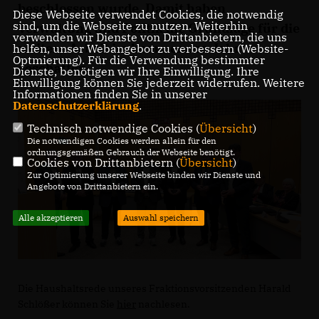
beschlossen wurde. Damit haben
Diese Webseite verwendet Cookies, die notwendig
sind, um die Webseite zu nutzen. Weiterhin
Verwaltung und Politik die Grundlage für die
verwenden wir Dienste von Drittanbietern, die uns
weitere Arbeit im kommenden Jahr
helfen, unser Webangebot zu verbessern (Website-
Optmierung). Für die Verwendung bestimmter
geschaffen.
Dienste, benötigen wir Ihre Einwilligung. Ihre
Einwilligung können Sie jederzeit widerrufen. Weitere
Informationen finden Sie in unserer
Datenschutzerklärung
.
Technisch notwendige Cookies (
Übersicht
)
Die notwendigen Cookies werden allein für den
ordnungsgemäßen Gebrauch der Webseite benötigt.
Cookies von Drittanbietern (
Übersicht
)
Zur Optimierung unserer Webseite binden wir Dienste und
Angebote von Drittanbietern ein.
Alle akzeptieren
Auswahl speichern
Die Haushaltsrede unseres Fraktionsvorsitzenden Harald
Schlößer können Sie
hier
nachlesen.