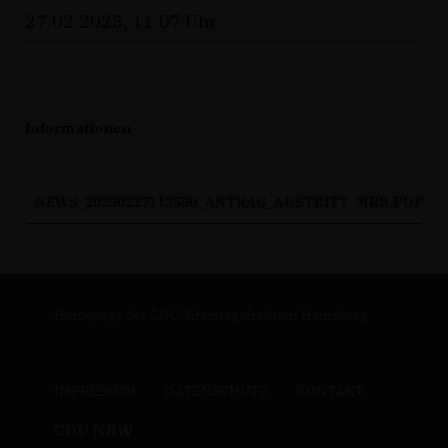
27.02.2025, 11:07 Uhr
Informationen
NEWS_20250227113550_ANTRAG_AUSTRITT_MRR.PDF
Homepage der CDU-Kreistagsfraktion Heinsberg
IMPRESSUM
DATENSCHUTZ
KONTAKT
CDU NRW