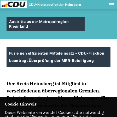
CDU-Kreistagsfraktion Heinsberg
Austritt aus der Metropolregion
Rheinland
Für einen effizienten Mitteleinsatz - CDU-Fraktion
beantragt Überprüfung der MRR-Beteiligung
Der Kreis Heinsberg ist Mitglied in
verschiedenen überregionalen Gremien.
Dabei gilt es, den jeweiligen „Mehrwert“ für
Cookie Hinweis
den Kreis Heinsberg in der Gesamtschau
Diese Webseite verwendet Cookies, die notwendig
kritisch zu hinterfragen.
sind, um die Webseite zu nutzen. Weiterhin