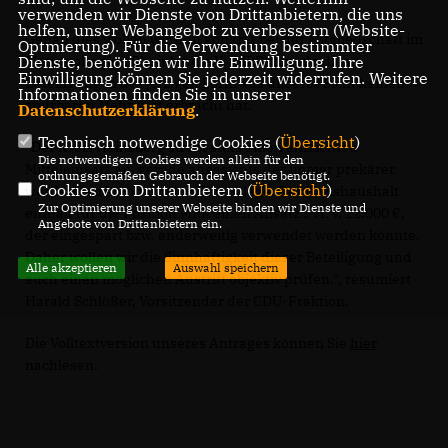
verwenden wir Dienste von Drittanbietern, die uns
helfen, unser Webangebot zu verbessern (Website-
Genau dies wollen wir nun konkret bei der Mitgliedschaft im
Optmierung). Für die Verwendung bestimmter
Dienste, benötigen wir Ihre Einwilligung. Ihre
Metropolregion Rheinland e.V. (MRR) tun, da diese
Einwilligung können Sie jederzeit widerrufen. Weitere
Beteiligung in der jetzigen Form aus unserer Sicht keinen
Informationen finden Sie in unserer
spürbaren Mehrwert erbracht hat.
Datenschutzerklärung
.
Technisch notwendige Cookies (
Übersicht
)
"Der Kreis Heinsberg strebt stets einen effizienten
Die notwendigen Cookies werden allein für den
Mitteleinsatz an, gerade angesichts der immer prekärer
ordnungsgemäßen Gebrauch der Webseite benötigt.
Cookies von Drittanbietern (
Übersicht
)
werdenden kommunalen Finanzlage. Der Kreishaushalt
Zur Optimierung unserer Webseite binden wir Dienste und
enthält für die Position MRR einen Ansatz i. H. v. 22.000 €,
Angebote von Drittanbietern ein.
der eingespart bzw. anderweitig verwendet werden könnte.
Daher wollen wir die Sinnhaftigkeit dieser Beteiligung und
Alle akzeptieren
Auswahl speichern
auch einen möglichen Austritt objektiv prüfen.", resümiert
Harald Schlößer, Vorsitzender der CDU-Fraktion.
Die Volltextversion unseres Antrages können Sie
hier
nachlesen.